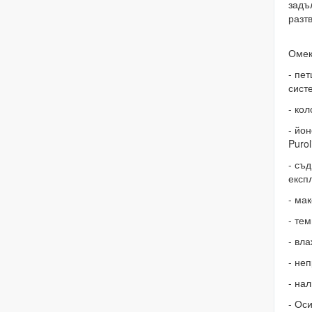
задъ
разт
Омек
- пе
сист
- ко
- йо
Purol
- съ
експ
- ма
- тем
- вл
- не
- на
- Ос