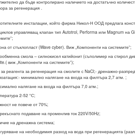
лжително да бъде контролирано наличието на достатъчно количеств
вора за регенерация .
отителните инсталации, който фирма Никол-Н ООД предлага констр
тциклов управляващ клапан тип Autotrol, Performa или Magnum на 
емите”;
лона от стъклопласт (Wave cyber). Виж „Компоненти на системите”;
нообменна смола – силнокисел катийонит (съполимер на стирол ди
ite.( виж „Компоненти на системите”);
д за реагента за регенерация на смолите с NaCl;- дренажно-разпре
лоатация:- минимално налягане на входа на филтъра 2,7 атм. ;
ксимално налягане на входа на филтъра 7,0 атм.;
пература 2-52 °С;
ажност не повече от 70%;
прекъснато подаване на променлив ток 220V/50Hz;
личие на дренажна система;
игуряване на необходимия разход на вода при регенерацията (разл