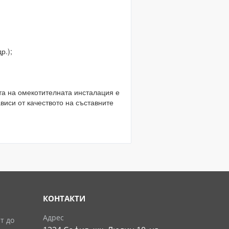
р.);
та на омекотителната инсталация е
иси от качеството на съставните
КОНТАКТИ
Адрес
т до