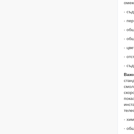
омек
- съ
- пе
- общ
- об
- цве
- от
- съ
Важ
стан
смол
скор
пока
инст
теле
- хи
- общ