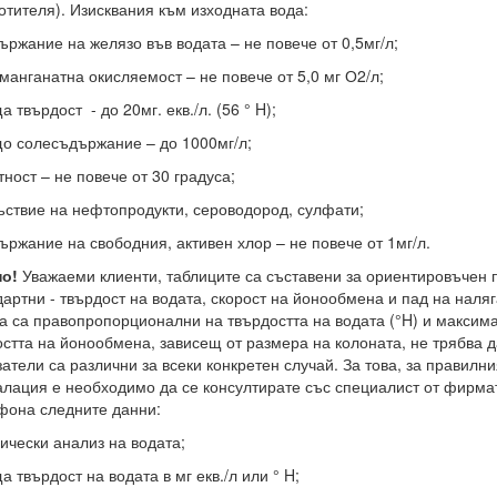
отителя). Изисквания към изходната вода:
държание на желязо във водата – не повече от 0,5мг/л;
рманганатна окисляемост – не повече от 5,0 мг О2/л;
а твърдост - до 20мг. екв./л. (56 ° H);
що солесъдържание – до 1000мг/л;
тност – не повече от 30 градуса;
съствие на нефтопродукти, сероводород, сулфати;
държание на свободния, активен хлор – не повече от 1мг/л.
но!
Уважаеми клиенти, таблиците са съставени за ориентировъчен 
дартни - твърдост на водата, скорост на йонообмена и пад на наля
а са правопропорционални на твърдостта на водата (°H) и максимал
остта на йонообмена, зависещ от размера на колоната, не трябва 
затели са различни за всеки конкретен случай. За това, за правилн
алация е необходимо да се консултирате със специалист от фирмата
фона следните данни:
мически анализ на водата;
а твърдост на водата в мг екв./л или ° H;