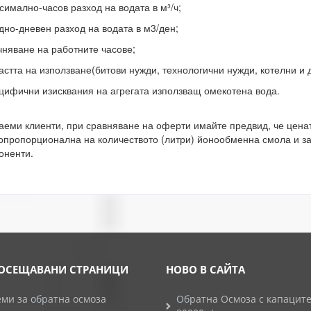
симално-часов разход на водата в м³/ч;
едно-дневен разход на водата в м3/ден;
очняване на работните часове;
астта на използване(битови нужди, технологични нужди, котелни и д
ецифични изисквания на агрегата използващ омекотена вода.
аеми клиенти, при сравняване на оферти имайте предвид, че цена
опропорционална на количеството (литри) йонообменна смола и зав
оненти.
ОСЕЩАВАНИ СТРАНИЦИ
НОВО В САЙТА
ми за обратна осмоза
Обратна Осмоза с капаците