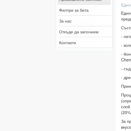
Едно
Филтри за бита
Едно
пред
За нас
Съст
Откъде да започнем
- пет
Контакти
- кол
- йо
Chemi
- съд
- др
Прин
Проц
(опр
слой
(20%
За п
вкус