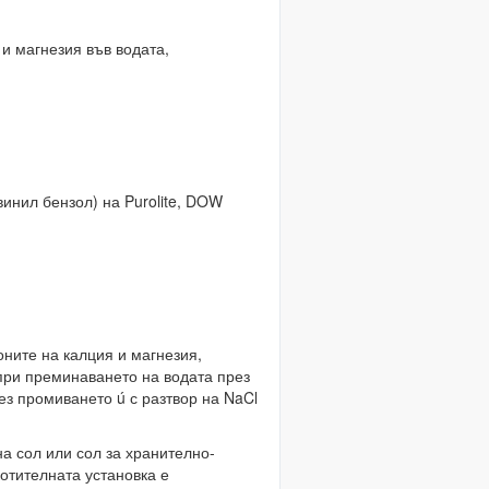
и магнезия във водата,
инил бензол) на Purolite, DOW
оните на калция и магнезия,
 при преминаването на водата през
з промиването ú с разтвор на NaCl
а сол или сол за хранително-
отителната установка е