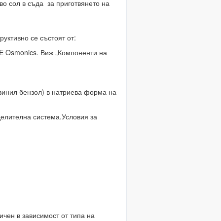
о сол в съда за приготвянето на
уктивно се състоят от:
GE Osmonics. Виж „Компоненти на
винил бензол) в натриева форма на
делителна система.Условия за
ичен в зависимост от типа на