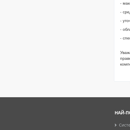
- мак
- ср
- ут
- обл
- сп
Уваж
прав
комп
НАЙ-П
Систе