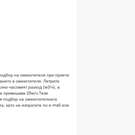
подбор на омекотителя при приети
гането в омекотителя. Литрите
но-часовият разход (м3/ч), а
да превишава 25м/ч.Тези
ия подбор на омекотителната
, като ни изпратите по е-mail или