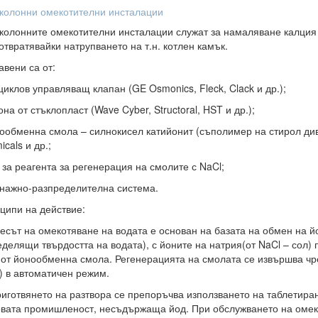
колонни омекотителни инсталации
колонните омекотителни инсталации служат за намаляване калция 
отвратявайки натрупването на т.н. котлен камък.
авени са от:
циклов управляващ клапан (GE Osmonics, Fleck, Clack и др.);
она от стъклопласт (Wave Cyber, Structoral, HST и др.);
нообменна смола – силнокисел катийонит (съполимер на стирол див
cals и др.;
 за реагента за регенерация на смолите с NaCl;
енажно-разпределителна система.
ципи на действие:
есът на омекотяване на водата е основан на базата на обмен на й
еделящи твърдостта на водата), с йоните на натрия(от NaCl – сол)
 от йонообменна смола. Регенерацията на смолата се извършва чре
) в автоматичен режим.
риготвянето на разтвора се препоръчва използването на таблетиран
овата промишленост, несъдържаща йод. При обслужването на омек