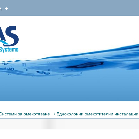
А
Системи за омекотяване
/ Едноколонни омекотителни инсталации