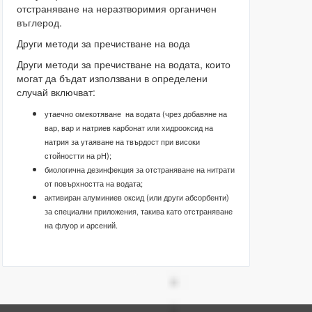
отстраняване на неразтворимия органичен
въглерод.
Други методи за пречистване на вода
Други методи за пречистване на водата, които
могат да бъдат използвани в определени
случай включват:
утаечно омекотяване на водата (чрез добавяне на
вар, вар и натриев карбонат или хидрооксид на
натрия за утаяване на твърдост при високи
стойностти на рН);
биологична дезинфекция за отстраняване на нитрати
от повърхността на водата;
активиран алуминиев оксид (или други абсорбенти)
за специални приложения, такива като отстраняване
на флуор и арсений.